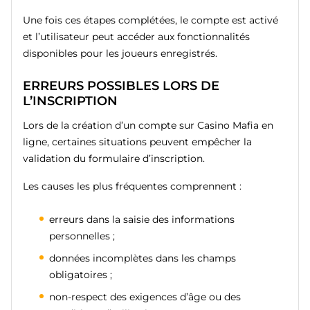
Une fois ces étapes complétées, le compte est activé
et l’utilisateur peut accéder aux fonctionnalités
disponibles pour les joueurs enregistrés.
ERREURS POSSIBLES LORS DE
L’INSCRIPTION
Lors de la création d’un compte sur Casino Mafia en
ligne, certaines situations peuvent empêcher la
validation du formulaire d’inscription.
Les causes les plus fréquentes comprennent :
erreurs dans la saisie des informations
personnelles ;
données incomplètes dans les champs
obligatoires ;
non-respect des exigences d’âge ou des