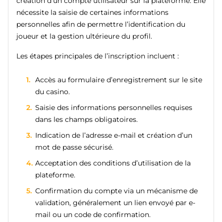
création d’un compte utilisateur sur la plateforme. Elle
nécessite la saisie de certaines informations
personnelles afin de permettre l’identification du
joueur et la gestion ultérieure du profil.
Les étapes principales de l’inscription incluent :
Accès au formulaire d’enregistrement sur le site
du casino.
Saisie des informations personnelles requises
dans les champs obligatoires.
Indication de l’adresse e-mail et création d’un
mot de passe sécurisé.
Acceptation des conditions d’utilisation de la
plateforme.
Confirmation du compte via un mécanisme de
validation, généralement un lien envoyé par e-
mail ou un code de confirmation.