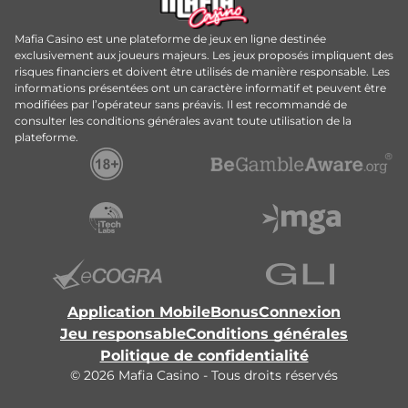
Mafia Casino est une plateforme de jeux en ligne destinée
exclusivement aux joueurs majeurs. Les jeux proposés impliquent des
risques financiers et doivent être utilisés de manière responsable. Les
informations présentées ont un caractère informatif et peuvent être
modifiées par l’opérateur sans préavis. Il est recommandé de
consulter les conditions générales avant toute utilisation de la
plateforme.
Application Mobile
Bonus
Connexion
Jeu responsable
Conditions générales
Politique de confidentialité
© 2026 Mafia Casino - Tous droits réservés